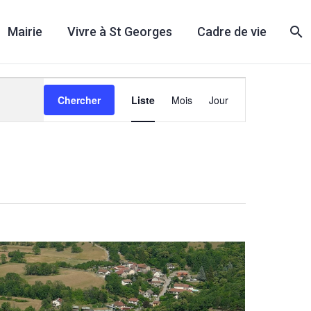
Mairie
Vivre à St Georges
Cadre de vie
Navigation
Chercher
Liste
Mois
Jour
de
vues
Évènement