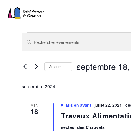
Recherche
Saisir
mot-
et
Évènements
clé.
navigation
Rechercher
septembre 18,
Aujourd’hui
Évènements
de
Sélectionnez
par
vues
une
mot-
septembre 2024
date.
clé.
Évènements
Mis en avant
juillet 22, 2024
-
dé
MER
18
Travaux Alimentati
secteur des Chauvets