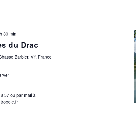
h 30 min
es du Drac
Chasse Barbier, Vif, France
erve"
38 57 ou par mail à
ropole.fr