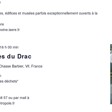
e
s, édifices et musées parfois exceptionnellement ouverts à la
ère
oine.isere.fr
16 h 00 min
es du Drac
Chasse Barbier, Vif, France
h
es déchets"
38 57 ou par mail à
ropole.fr