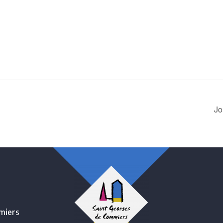
Jo
miers