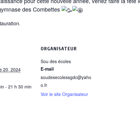
naissance pour cette nouvelle année, venez faire la fête 
 gymnase des Combettes
tauration.
S
ORGANISATEUR
Sou des écoles
E-mail
e 20, 2024
soudesecolessgdc@yaho
o.fr
in - 21 h 30 min
Voir le site Organisateur