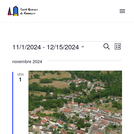
Recherch
11/1/2024
 - 
12/15/2024
Naviga
Recherche
Liste
de
et
Sélectionnez
Évènements
novembre 2024
vues
une
navigatio
date.
Évène
de
VEN
1
vues
Évèneme