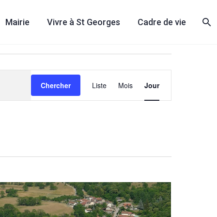
Mairie
Vivre à St Georges
Cadre de vie
Navigation
Chercher
Liste
Mois
Jour
de
vues
Évènement