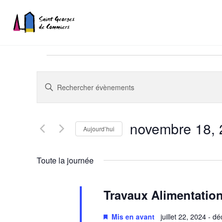
Recherche
Saisir
Évènements
mot-
et
clé.
navigation
for
Rechercher
novembre 18,
Aujourd’hui
Évènements
de
Sélectionnez
par
novembre
vues
une
mot-
Toute la journée
date.
clé.
Évènements
18,
Travaux Alimentatio
2024
Mis en avant
juillet 22, 2024
-
dé