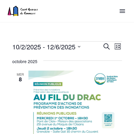
Recherch
10/2/2025
 - 
12/6/2025
Naviga
Recherche
Liste
de
et
Sélectionnez
Évènements
octobre 2025
vues
une
navigatio
date.
Évène
de
MER
8
vues
Évèneme