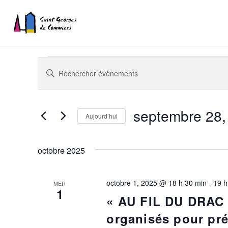
Recherche
Saisir
mot-
et
Évènements
clé.
navigation
Rechercher
septembre 28,
Aujourd’hui
Évènements
de
Sélectionnez
par
vues
une
mot-
octobre 2025
date.
clé.
Évènements
octobre 1, 2025 @ 18 h 30 min
-
19 h
MER
1
« AU FIL DU DRAC 
organisés pour pré