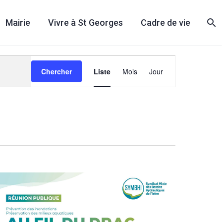
Mairie
Vivre à St Georges
Cadre de vie
Navigation
Chercher
Liste
Mois
Jour
de
vues
Évènement