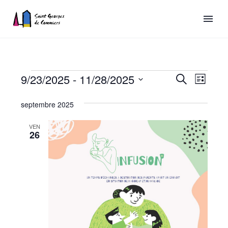
Recherch
9/23/2025
 - 
11/28/2025
Naviga
Recherche
Liste
de
et
Sélectionnez
Évènements
septembre 2025
vues
une
navigatio
date.
Évène
de
VEN
26
vues
Évèneme