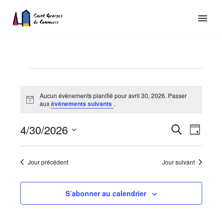
Aucun évènements planifié pour avril 30, 2026. Passer
Évènements
Notice
aux
évènements suivants
.
for
Recherch
4/30/2026
Naviga
Recherche
Jour
avril
de
et
Sélectionnez
vues
une
30,
navigatio
Jour précédent
Jour suivant
date.
Évène
de
2026
vues
S’abonner au calendrier
Évèneme