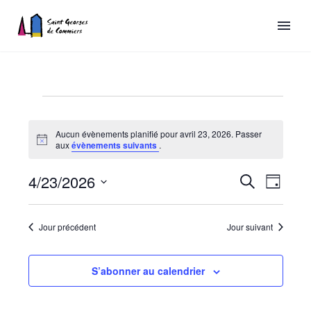
Aucun évènements planifié pour avril 23, 2026. Passer
Évènements
Notice
aux
évènements suivants
.
for
Recherch
4/23/2026
Naviga
Recherche
Jour
avril
de
et
Sélectionnez
vues
une
23,
navigatio
Jour précédent
Jour suivant
date.
Évène
de
2026
vues
S’abonner au calendrier
Évèneme