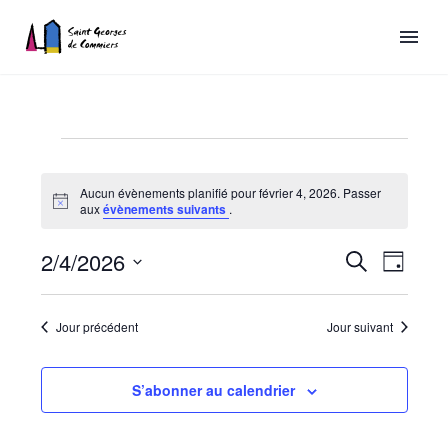
Aucun évènements planifié pour février 4, 2026. Passer
Évènements
Notice
aux
évènements suivants
.
for
Recherch
2/4/2026
Naviga
Recherche
Jour
février
de
et
Sélectionnez
vues
une
4,
navigatio
Jour précédent
Jour suivant
date.
Évène
de
2026
vues
S’abonner au calendrier
Évèneme