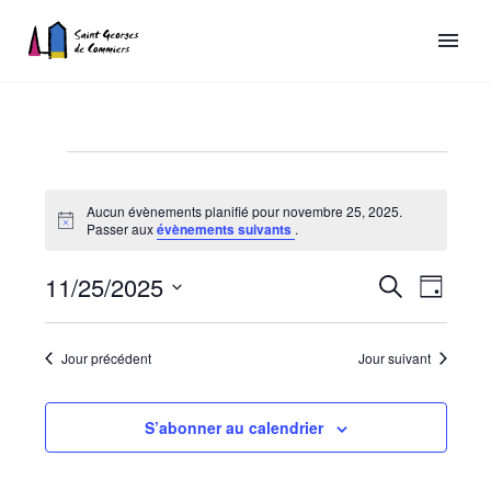
Aucun évènements planifié pour novembre 25, 2025.
Évènements
Notice
Passer aux
évènements suivants
.
for
Recherch
11/25/2025
Naviga
Recherche
Jour
novembre
de
et
Sélectionnez
vues
une
25,
navigatio
Jour précédent
Jour suivant
date.
Évène
de
2025
vues
S’abonner au calendrier
Évèneme