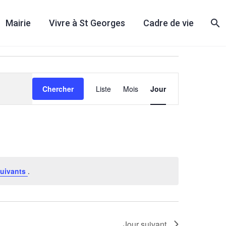
Mairie
Vivre à St Georges
Cadre de vie
Navigation
Chercher
Liste
Mois
Jour
de
vues
Évènement
uivants
.
Jour suivant