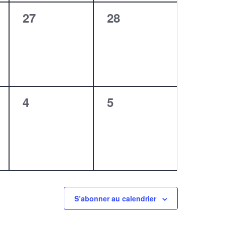
0
0
27
28
,
évènement,
évènement,
0
0
4
5
,
évènement,
évènement,
S’abonner au calendrier