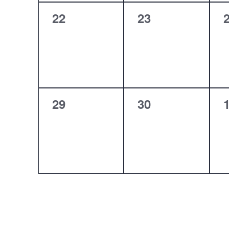
0
0
22
23
évènement,
évènement,
0
0
29
30
évènement,
évènement,