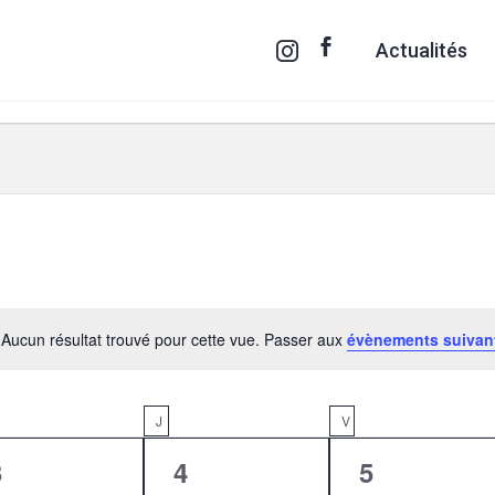
Actualités
Aucun résultat trouvé pour cette vue. Passer aux
évènements suiva
Notice
RCREDI
J
JEUDI
V
VENDREDI
0
0
0
3
4
5