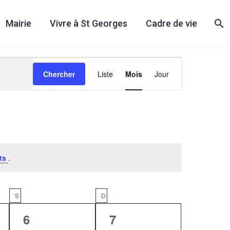
Mairie
Vivre à St Georges
Cadre de vie
Navigation
Chercher
Liste
Mois
Jour
de
vues
Évènement
nts
.
S
SAMEDI
D
DIMANCHE
0
0
6
7