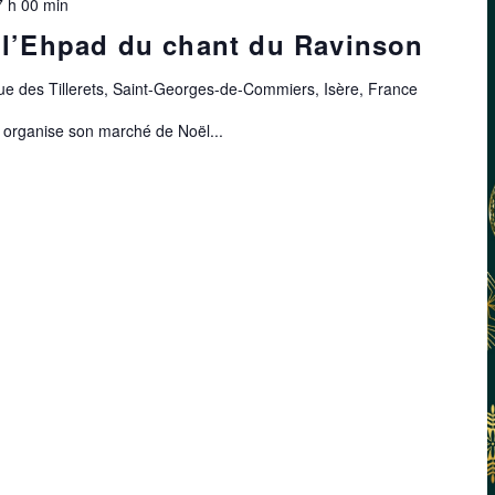
7 h 00 min
 l’Ehpad du chant du Ravinson
ue des Tillerets, Saint-Georges-de-Commiers, Isère, France
rganise son marché de Noël...