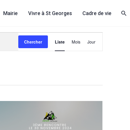
Mairie
Vivre à St Georges
Cadre de vie
Navigation
Chercher
Liste
Mois
Jour
de
vues
Évènement