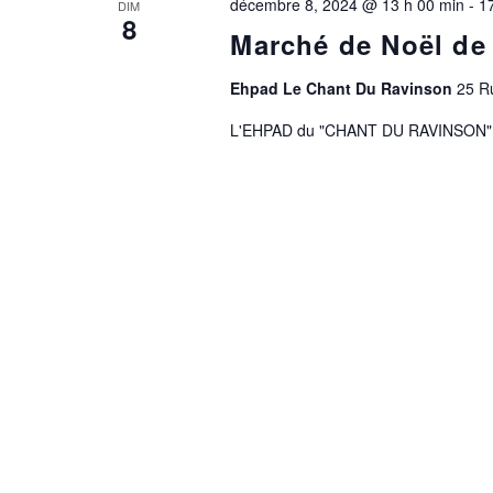
décembre 8, 2024 @ 13 h 00 min
-
1
DIM
8
Marché de Noël de
Ehpad Le Chant Du Ravinson
25 R
L'EHPAD du "CHANT DU RAVINSON" o