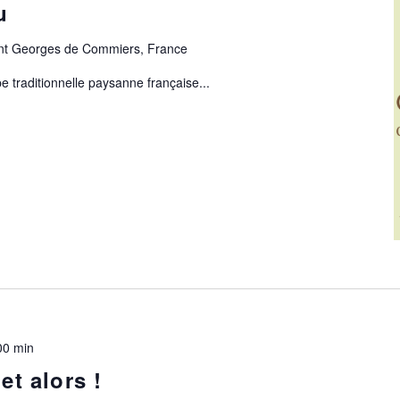
u
aint Georges de Commiers, France
raditionnelle paysanne française...
00 min
et alors !