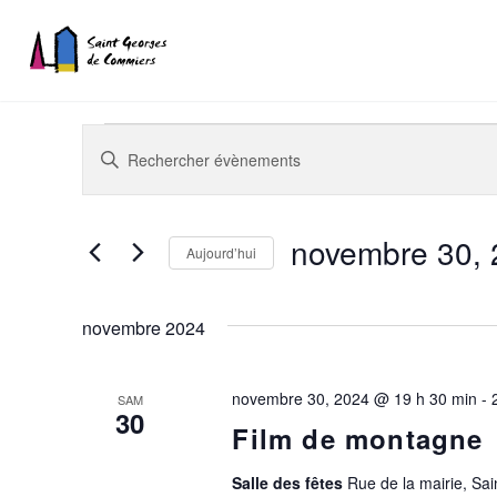
Recherche
Saisir
mot-
et
Évènements
clé.
navigation
Rechercher
novembre 30,
Aujourd’hui
Évènements
de
Sélectionnez
par
vues
une
mot-
novembre 2024
date.
clé.
Évènements
novembre 30, 2024 @ 19 h 30 min
-
SAM
30
Film de montagne
Salle des fêtes
Rue de la mairie, S