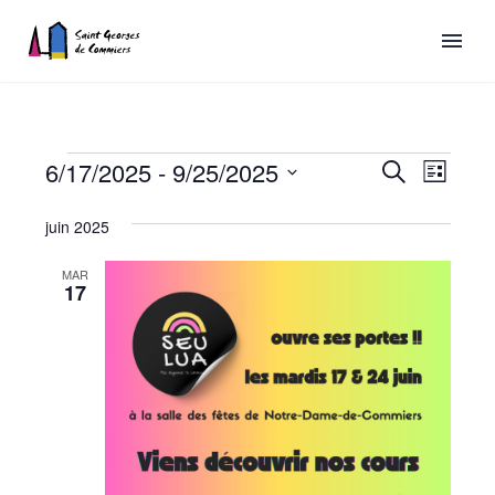
Recherch
6/17/2025
 - 
9/25/2025
Naviga
Recherche
Liste
de
et
Sélectionnez
Évènements
juin 2025
vues
une
navigatio
date.
Évène
de
MAR
17
vues
Évèneme