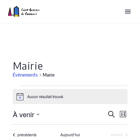
Mairie
Évènements
Mairie
Évènements
Aucun résultat trouvé.
Notice
Recherch
À venir
Naviga
Recherche
Liste
de
et
Sélectionnez
vues
une
navigatio
Évènements
précédents
Aujourd’hui
Évènements
suivants
date.