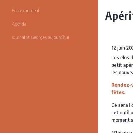
En ce moment
Apéri
Agenda
Journal St Georges aujourd’hui
12 juin 2
Les élus 
petit apér
les nouvea
Rendez-vo
fêtes.
Ce sera l
cet outil 
moment sy
N’hésitez