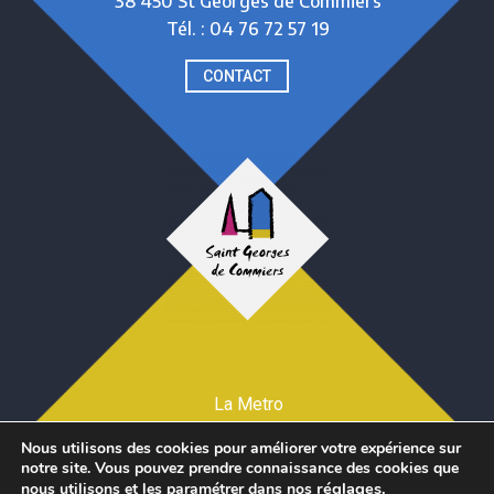
38 450 St Georges de Commiers
Tél. : 04 76 72 57 19
CONTACT
La Metro
Mentions légales et Crédits
Nous utilisons des cookies pour améliorer votre expérience sur
Téléchargez CityAll
notre site. Vous pouvez prendre connaissance des cookies que
réglages
.
nous utilisons et les paramétrer dans nos